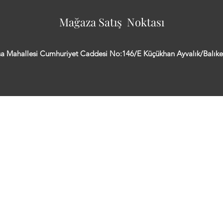
Mağaza Satış Noktası
a Mahallesi Cumhuriyet Caddesi No:146/E Küçükhan Ayvalık/Balıke
All rights reserved yaseminatasel.com © 2022