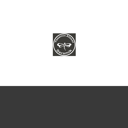
k Politikamız
Daha fazla
YASEMİN ATASEL SERAMİK
Çamura dokunarak huzur bulmakla başladı her şey...