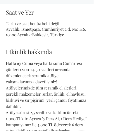
Saat ve Yer
Tarih ve saat henüz belli değil
Ayvalık, İsmetpaşa, Cumhuriyet Cd. No: 146,
10400 Ayvalık/Balıkesir, Türkiye
Etkinlik hakkında
Hafta içi Cuma veya hafta sonu Cumartesi 
günleri 12:00-14.30 saatleri arasında 
düzenlenecek seramik atölye 
çalışmalarımıza davetlisiniz! 
Atölyelerimizde tüm seramik el aletleri, 
gerekli malzemeler, sırlar, önlük, el havlusu, 
bisküvi ve sır pişirimi, yerli çamur fıyatımıza 
dahildir.
Atölye süresi 2,5 saattir ve katılım ücreti 
1.000 TL'dir. Ayrıca "5 Ders Al, 1 Ders Hediye" 
kampanyamız ile 5.000 TL ödeyerek 6 ders 
satın alabilir ve avantajlı fiyatlardan 