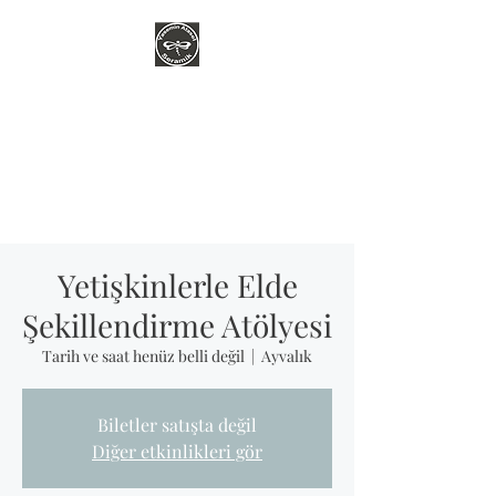
YASEMİN ATASEL
SERAMİK
Çamura dokunarak huzur
bulmakla başladı her şey...
Yetişkinlerle Elde
Şekillendirme Atölyesi
Tarih ve saat henüz belli değil
  |  
Ayvalık
Biletler satışta değil
Diğer etkinlikleri gör