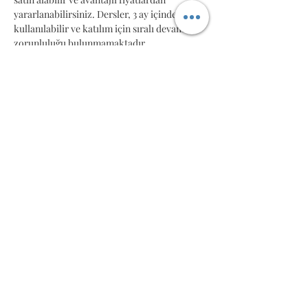
yararlanabilirsiniz. Dersler, 3 ay içinde 
kullanılabilir ve katılım için sıralı devam 
zorunluluğu bulunmamaktadır. 
Atölyelerimiz sınırlı kontenjanla 
yapılmaktadır. Bu nedenle, yerinizi garanti 
altına almak için önden ödeme yapmanızı 
rica ederiz. Katılımcı sayısına göre ek 
atölyeler düzenlenebilir.
Bu Etkinliği Paylaş
All rights reserved yaseminatasel.com © 2022