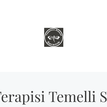
k Politikamız
Daha fazla
YASEMİN ATASEL SERAMİK
Çamura dokunarak huzur bulmakla başladı her şey...
Terapisi Temelli 