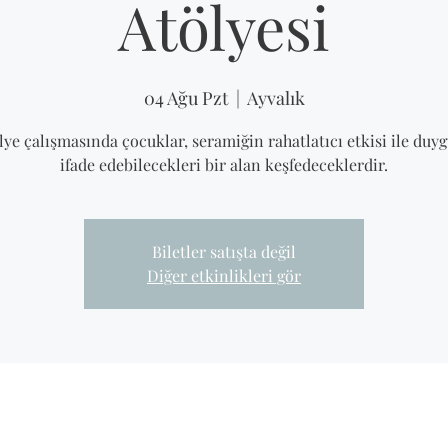
Atölyesi
04 Ağu Pzt
  |  
Ayvalık
lye çalışmasında çocuklar, seramiğin rahatlatıcı etkisi ile duyg
ifade edebilecekleri bir alan keşfedeceklerdir.
Biletler satışta değil
Diğer etkinlikleri gör