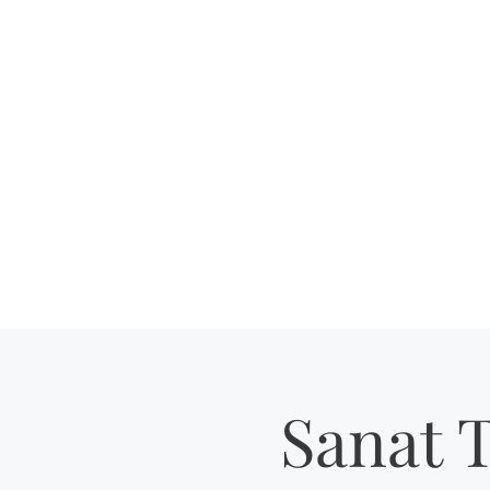
Ana Sayfa
Mağaza
İletişim
Hakkımızda
Gizlili
Sanat 