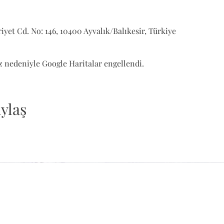
yet Cd. No: 146, 10400 Ayvalık/Balıkesir, Türkiye
ız nedeniyle Google Haritalar engellendi.
ylaş
All rights reserved yaseminatasel.com © 2022