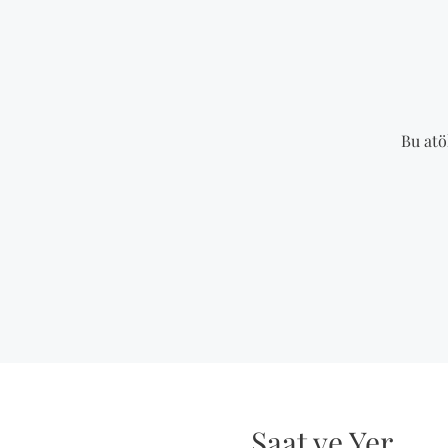
Bu atö
Saat ve Yer